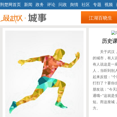
荆楚网首页
新闻
政务
评论
问政
舆情
社区
专题
视频
江湖百晓生
历史
关于武汉
的城市，有人
有人说这是一
人，当听到别
起来反驳：“
打扫了？要你
朋友说：“今
通哦~”这就
短。而这座城
方。