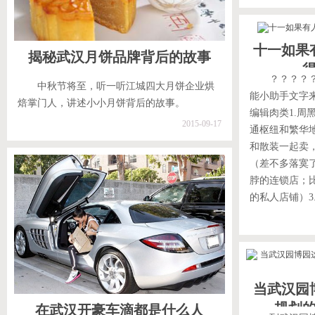
十一如果
揭秘武汉月饼品牌背后的故事
？？？？
中秋节将至，听一听江城四大月饼企业烘
能小助手文字
焙掌门人，讲述小小月饼背后的故事。
编辑肉类1.周
2015-09-17
通枢纽和繁华
和散装一起卖，
（差不多落寞
脖的连锁店；
的私人店铺）3
当武汉园
规划
在武汉开豪车滴都是什么人