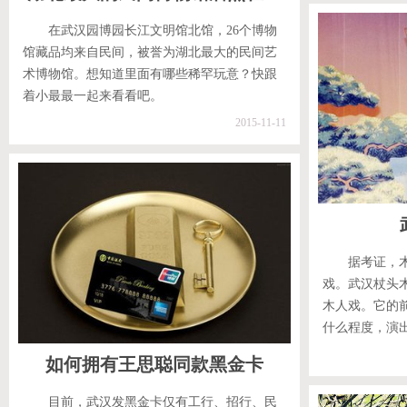
在武汉园博园长江文明馆北馆，26个博物
馆藏品均来自民间，被誉为湖北最大的民间艺
术博物馆。想知道里面有哪些稀罕玩意？快跟
着小最最一起来看看吧。
2015-11-11
据考证，
戏。武汉杖头
木人戏。它的
什么程度，演
如何拥有王思聪同款黑金卡
目前，武汉发黑金卡仅有工行、招行、民