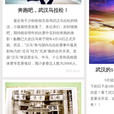
奔跑吧，武汉马拉松！
最近有不少粉粉留言咨询武汉马拉松的情
况，小最最特意收集了。各位亲们，好好锻炼
吧，期待能在明年的比赛中见到你奔跑的身
影！酝酿已久的汉马将于明年4月10日正式开
跑。而且，“汉马”将与国内马拉松赛事中最具
影响力的“北马”结为“兄弟”般的合作关系。首
届“汉马”将设置全马、半马、十公里和高校团
体赛等竞赛项目，预计参赛总人数为20000人。
武汉的1
2015-10-12
9月就这么
下的日子连10
但是！看了武
是要乐开花，
有！！