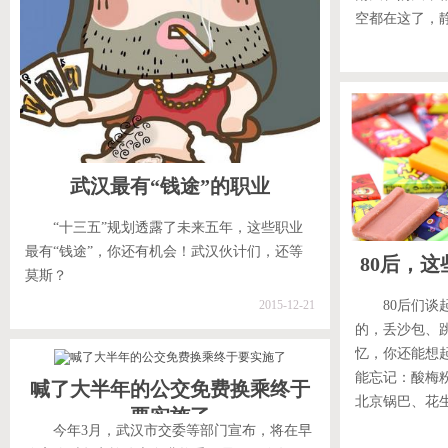
空都在这了，
武汉最有“钱途”的职业
“十三五”规划透露了未来五年，这些职业
最有“钱途”，你还有机会！武汉伙计们，还等
80后，
莫斯？
2015-12-21
80后们
的，丢沙包、
忆，你还能想
能忘记：酸梅
喊了大半年的公交免费换乘终于
北京锅巴、花
要实施了
今年3月，武汉市交委等部门宣布，将在早