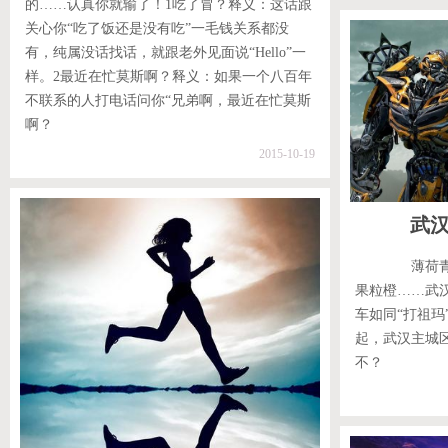
的……认真你就输了！1吃了冒？释义：这话跟
关心你“吃了饭还是没有吃”一毛钱关系都没
有，纯属没话找话，就跟老外见面说“hello”一
样。2最近在忙莫斯啊？释义：如果一个八百年
不联系的人打电话问你“兄弟啊，最近在忙莫斯
啊？
2015-10-19
武
薄荷青、
果粒橙……武
车如同“打祖玛
起，武汉主城
不？