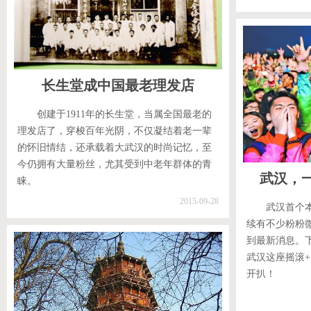
长生堂成中国最老理发店
创建于1911年的长生堂，当属全国最老的
理发店了，穿梭百年光阴，不仅凝结着老一辈
的怀旧情结，还承载着大武汉的时尚记忆，至
今仍拥有大量粉丝，尤其受到中老年群体的青
武汉，
睐。
2015-09-28
武汉首个
续有不少粉粉
到最新消息。
武汉这座摇滚
开扒！