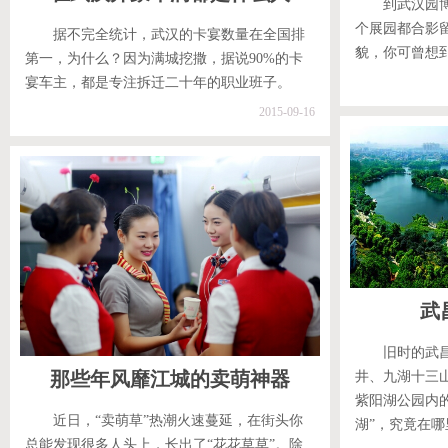
到武汉园
个展园都合影
据不完全统计，武汉的卡宴数量在全国排
貌，你可曾想
第一，为什么？因为满城挖撒，据说90%的卡
宴车主，都是专注拆迁二十年的职业班子。
2015-09-16
武
旧时的武
那些年风靡江城的卖萌神器
井、九湖十三
紫阳湖公园内
近日，“卖萌草”热潮火速蔓延，在街头你
湖”，究竟在哪
总能发现很多人头上，长出了“花花草草”。除