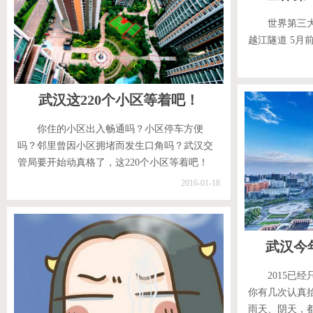
世界第三
越江隧道 5月
武汉这220个小区等着吧！
你住的小区出入畅通吗？小区停车方便
吗？邻里曾因小区拥堵而发生口角吗？武汉交
管局要开始动真格了，这220个小区等着吧！
2016-01-18
武汉今
2015已
你有几次认真
雨天、阴天，