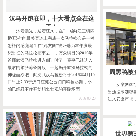
汉马开跑在即，十大看点全在这
了！
沐着晨光，迎着江风，在“一城两江三镇四
桥五湖”的最美赛道上完成一次马拉松会是一种
怎样的感觉呢？在“跑友圈”被评选为本年度最
想出征的马拉松赛事之一，万众瞩目的2016年
首届武汉马拉松进入倒计时了！赛事已经进入
最后的紧张筹备阶段，一起揭开武汉马拉松的
周黑鸭被
神秘面纱吧！此次武汉马拉松将于2016年4月10
日早上7:30于汉口江滩公园门口鸣枪起跑，小
安徽两家“
编已经忍不住开始想象壮观的开跑场面！
出违法添加罂
2016-03-23
进入安徽市场，
世界第