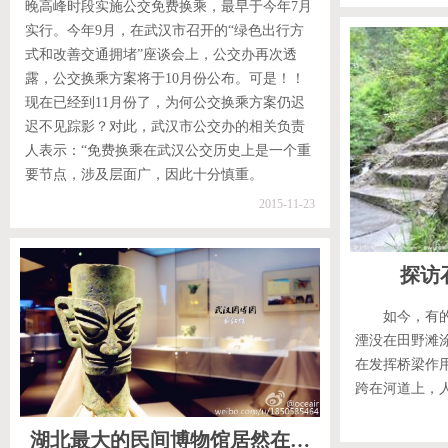
晚高峰时段实施公交免费换乘，最早于今年7月
实行。今年9月，在武汉市召开的“绿色出行方
式和改善交通拥堵”座谈会上，公交办再次透
露，公交换乘方案将于10月份公布。可是！！
现在已经到11月份了，为何公交换乘方案仍迟
迟不见踪影？对此，武汉市公交办的相关负责
人表示：“免费换乘在武汉公交历史上是一个重
要节点，涉及层面广，因此十分慎重。
2015-11-23
探访
如今，有
湮没在田野滩
在发挥桥梁作
跨在河道上，
湖北最大的民间博物馆居然在…