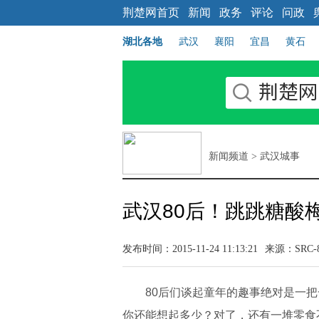
荆楚网首页
新闻
政务
评论
问政
湖北各地
武汉
襄阳
宜昌
黄石
新闻频道
>
武汉城事
武汉80后！跳跳糖酸
发布时间：2015-11-24 11:13:21
来源：
SRC-
80后们谈起童年的趣事绝对是一把一
你还能想起多少？对了，还有一堆零食