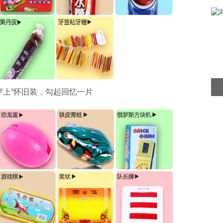
穿上”怀旧装，勾起回忆一片