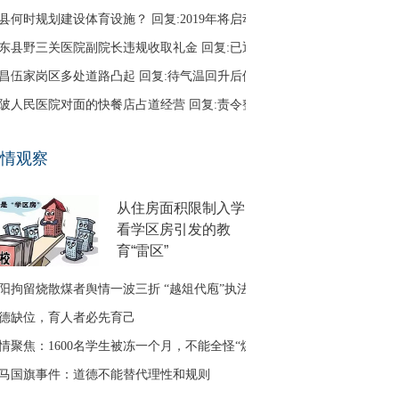
县何时规划建设体育设施？ 回复:2019年将启动
东县野三关医院副院长违规收取礼金 回复:已退回
昌伍家岗区多处道路凸起 回复:待气温回升后修补
陂人民医院对面的快餐店占道经营 回复:责令整改
口区古田二路无路灯 回复:正在办理相关建设手续
情观察
友建议调整鱼梁洲循环线路 回复:没有客流支撑
从住房面积限制入学
看学区房引发的教
育“雷区”
阳拘留烧散煤者舆情一波三折 “越俎代庖”执法引质疑
德缺位，育人者必先育己
情聚焦：1600名学生被冻一个月，不能全怪“煤改气”
马国旗事件：道德不能替代理性和规则