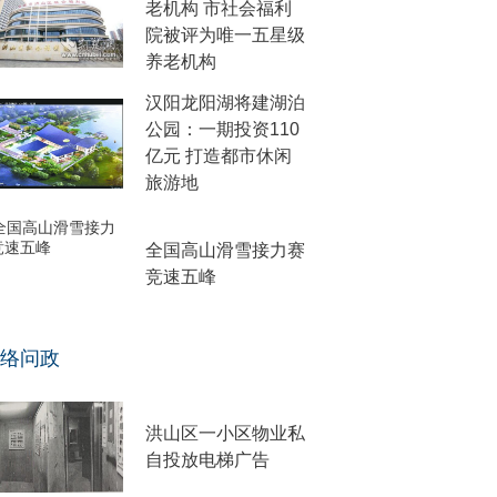
老机构 市社会福利
院被评为唯一五星级
养老机构
汉阳龙阳湖将建湖泊
公园：一期投资110
亿元 打造都市休闲
旅游地
全国高山滑雪接力赛
竞速五峰
络问政
洪山区一小区物业私
自投放电梯广告