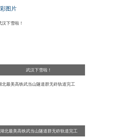
基层干部”新闻频出 舆论呼吁给予更多理解
彩图片
武汉下雪啦！
湖北最美高铁武当山隧道群无砟轨道完工