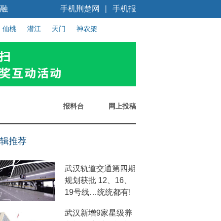
融
手机荆楚网
手机报
丨
仙桃
潜江
天门
神农架
报料台
网上投稿
辑推荐
武汉轨道交通第四期
规划获批 12、16、
19号线…统统都有!
武汉新增9家星级养