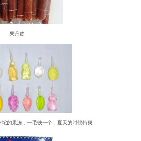
果丹皮
冰坨的果冻，一毛钱一个，夏天的时候特爽