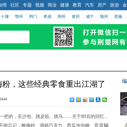
舆情
社区
专题
视频
商业
健康
教育
汽车
房产
旅游
金
十堰
鄂州
荆门
孝感
荆州
黄冈
咸宁
随州
恩施
编
梅粉，这些经典零食重出江湖了
8444
把的，丢沙包、跳皮筋、跳马……关于80后的回忆，
北京锅
不能忘记：酸梅粉、酒精巧克力、西瓜泡泡糖、