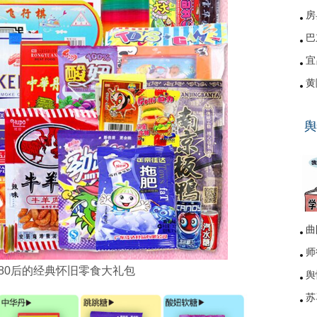
房
巴
宜
黄
硚
舆
网
曲
师
80后的经典怀旧零食大礼包
舆
苏