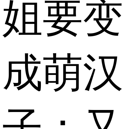
姐要变
成萌汉
子：又