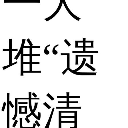
一大
堆“遗
憾清