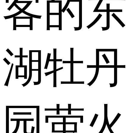
客的东
湖牡丹
园萤火