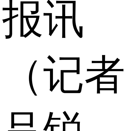
报讯
（记者
吕锐