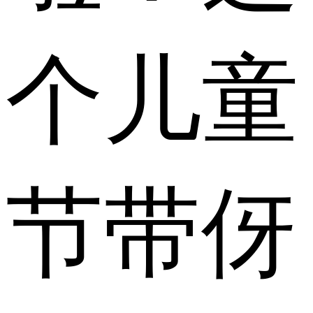
个儿童
节带伢