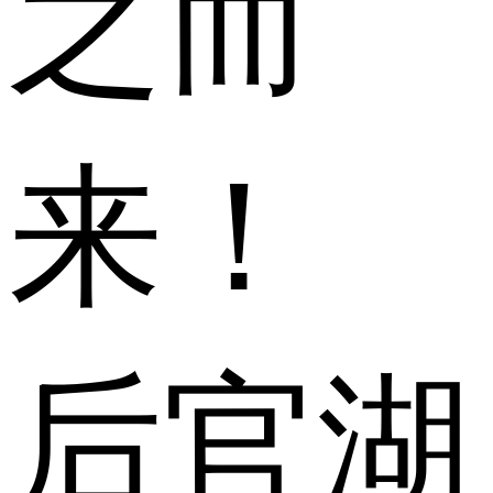
之而
来！
后官湖