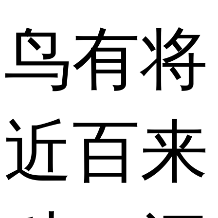
鸟有将
近百来