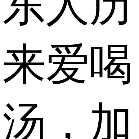
东人历
来爱喝
汤，加