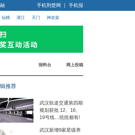
融
手机荆楚网
手机报
丨
仙桃
潜江
天门
神农架
报料台
网上投稿
辑推荐
武汉轨道交通第四期
规划获批 12、16、
19号线…统统都有!
武汉新增9家星级养