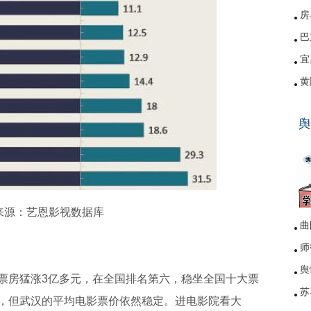
房
巴
宜
黄
硚
舆
网
来源：艺恩影视数据库
曲
师
舆
票房猛涨3亿多元，在全国排名第六，稳坐全国十大票
苏
，但武汉的平均电影票价依然稳定。进电影院看大