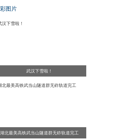
基层干部”新闻频出 舆论呼吁给予更多理解
彩图片
武汉下雪啦！
湖北最美高铁武当山隧道群无砟轨道完工