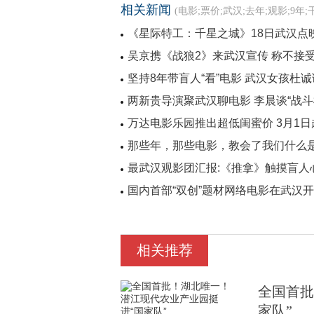
相关新闻
(电影;票价;武汉;去年;观影;9年;
《星际特工：千星之城》18日武汉点
吴京携《战狼2》来武汉宣传 称不接
坚持8年带盲人“看”电影 武汉女孩杜
两新贵导演聚武汉聊电影 李晨谈“战斗
万达电影乐园推出超低闺蜜价 3月1日
那些年，那些电影，教会了我们什么
最武汉观影团汇报:《推拿》触摸盲人
国内首部“双创”题材网络电影在武汉
相关推荐
全国首批
家队”