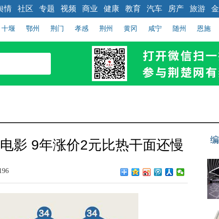
舆情
社区
专题
视频
商业
健康
教育
汽车
房产
旅游
金
十堰
鄂州
荆门
孝感
荆州
黄冈
咸宁
随州
恩施
编
部电影 9年涨价2元比热干面还慢
196