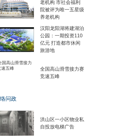
老机构 市社会福利
院被评为唯一五星级
养老机构
汉阳龙阳湖将建湖泊
公园：一期投资110
亿元 打造都市休闲
旅游地
全国高山滑雪接力赛
竞速五峰
络问政
洪山区一小区物业私
自投放电梯广告