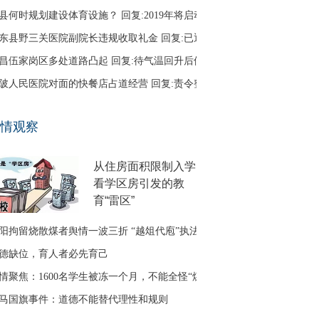
县何时规划建设体育设施？ 回复:2019年将启动
东县野三关医院副院长违规收取礼金 回复:已退回
昌伍家岗区多处道路凸起 回复:待气温回升后修补
陂人民医院对面的快餐店占道经营 回复:责令整改
口区古田二路无路灯 回复:正在办理相关建设手续
情观察
友建议调整鱼梁洲循环线路 回复:没有客流支撑
从住房面积限制入学
看学区房引发的教
育“雷区”
阳拘留烧散煤者舆情一波三折 “越俎代庖”执法引质疑
德缺位，育人者必先育己
情聚焦：1600名学生被冻一个月，不能全怪“煤改气”
马国旗事件：道德不能替代理性和规则