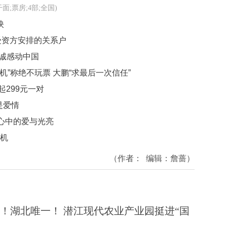
干面;票房;4部;全国)
映
受资方安排的关系户
诚诚感动中国
机”称绝不玩票 大鹏“求最后一次信任”
起299元一对
是爱情
心中的爱与光亮
开机
（作者：
编辑：
詹蔷
）
！湖北唯一！ 潜江现代农业产业园挺进“国