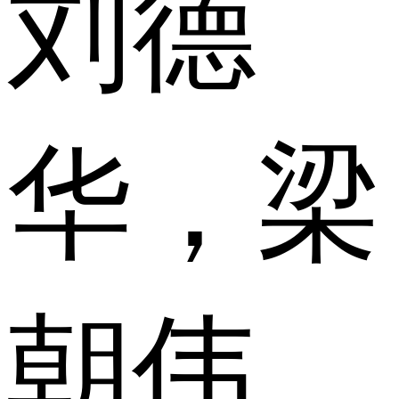
刘德
华，梁
朝伟，