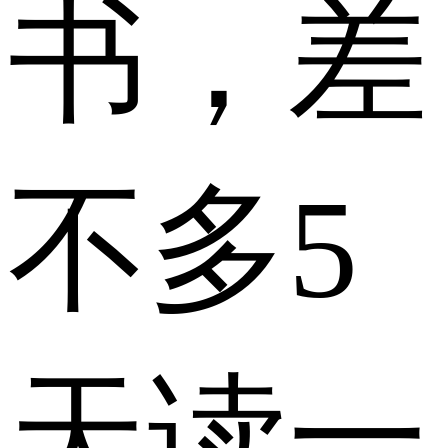
书，差
不多5
天读一