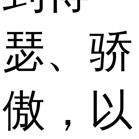
瑟、骄
傲，以