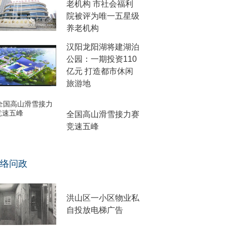
老机构 市社会福利
院被评为唯一五星级
养老机构
汉阳龙阳湖将建湖泊
公园：一期投资110
亿元 打造都市休闲
旅游地
全国高山滑雪接力赛
竞速五峰
络问政
洪山区一小区物业私
自投放电梯广告