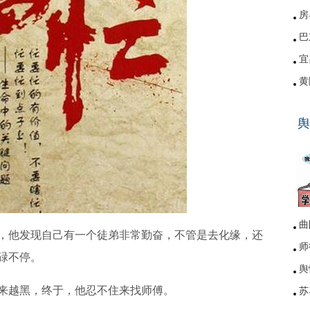
房
巴
宜
黄
硚
舆
网
曲
他发现自己有一个徒弟非常勤奋，不管是去化缘，还
师
碌不停。
舆
越黑，终于，他忍不住来找师傅。
苏