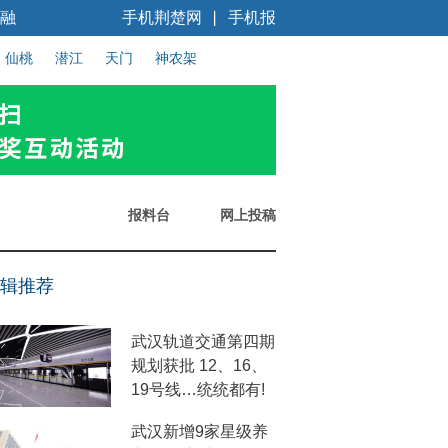
融
手机荆楚网
手机报
丨
仙桃
潜江
天门
神农架
报料台
网上投稿
辑推荐
武汉轨道交通第四期
规划获批 12、16、
19号线…统统都有!
武汉新增9家星级养