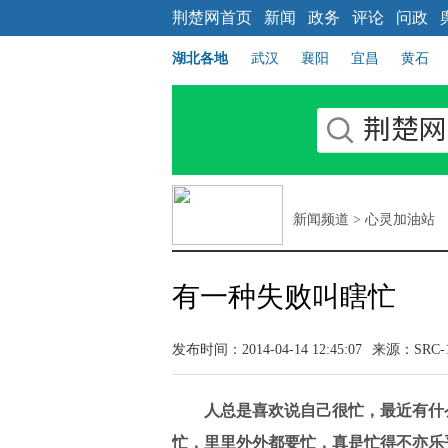
荆楚网首页
新闻
政务
评论
问政
湖北各地
武汉
襄阳
宜昌
黄石
新闻频道
>
心灵加油站
有一种失败叫瞎忙
发布时间：2014-04-14 12:45:07
来源：
SRC-
人总是喜欢说自己很忙，最近有什
忙，里里外外都要忙，真是忙得不亦乐