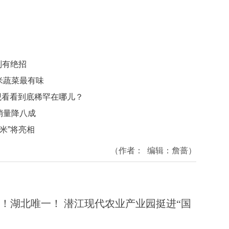
别有绝招
米蔬菜最有味
围观看看到底稀罕在哪儿？
销量降八成
米”将亮相
（作者：
编辑：
詹蔷
）
！湖北唯一！ 潜江现代农业产业园挺进“国