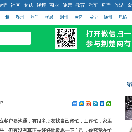
舆情
社区
专题
视频
商业
健康
教育
汽车
房产
旅游
金
十堰
鄂州
荆门
孝感
荆州
黄冈
咸宁
随州
恩施
编
13
么客户要沟通，有很多朋友找自己帮忙，工作忙，家里
乎！但有没有真正去好好地反思一下自己，你究竟在忙