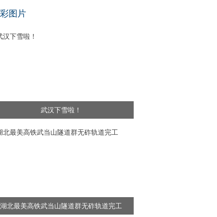
基层干部”新闻频出 舆论呼吁给予更多理解
彩图片
武汉下雪啦！
湖北最美高铁武当山隧道群无砟轨道完工