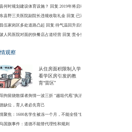
县何时规划建设体育设施？ 回复:2019年将启动
东县野三关医院副院长违规收取礼金 回复:已退回
昌伍家岗区多处道路凸起 回复:待气温回升后修补
陂人民医院对面的快餐店占道经营 回复:责令整改
口区古田二路无路灯 回复:正在办理相关建设手续
情观察
友建议调整鱼梁洲循环线路 回复:没有客流支撑
从住房面积限制入学
看学区房引发的教
育“雷区”
阳拘留烧散煤者舆情一波三折 “越俎代庖”执法引质疑
德缺位，育人者必先育己
情聚焦：1600名学生被冻一个月，不能全怪“煤改气”
马国旗事件：道德不能替代理性和规则