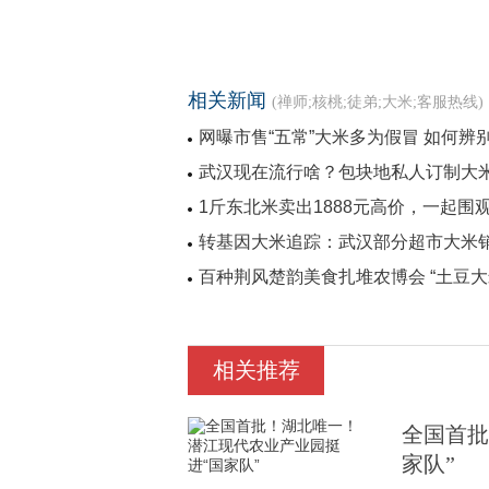
相关新闻
(禅师;核桃;徒弟;大米;客服热线)
网曝市售“五常”大米多为假冒 如何辨
武汉现在流行啥？包块地私人订制大
1斤东北米卖出1888元高价，一起
转基因大米追踪：武汉部分超市大米
百种荆风楚韵美食扎堆农博会 “土豆大
相关推荐
全国首批
家队”