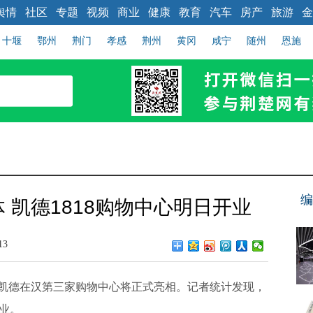
舆情
社区
专题
视频
商业
健康
教育
汽车
房产
旅游
金
十堰
鄂州
荆门
孝感
荆州
黄冈
咸宁
随州
恩施
编
 凯德1818购物中心明日开业
13
凯德在汉第三家购物中心将正式亮相。记者统计发现，
业。