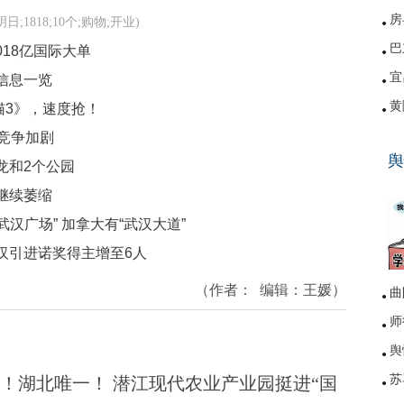
房
;1818;10个;购物;开业)
巴
018亿国际大单
宜
信息一览
黄
猫3》，速度抢！
硚
化竞争加剧
舆
网
龙和2个公园
继续萎缩
汉广场” 加拿大有“武汉大道”
汉引进诺奖得主增至6人
（作者：
编辑：
王媛
）
曲
师
舆
苏
！湖北唯一！ 潜江现代农业产业园挺进“国