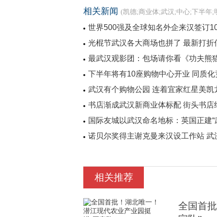
相关新闻
(凯德;商业体;武汉;中心;下半年;明日
世界500强及全球知名外企来汉签订1
光棍节武汉各大商场也拼了 最新打折
最武汉观影团：包场请你看《功夫熊
下半年将有10座购物中心开业 同质
武汉有个购物公园 连着宜家红星美凯
书店渐成武汉新商业体标配 街头书店
国际友城以武汉命名地标：英国正建“武
诺贝尔奖得主谢克曼来汉设工作站 武
相关推荐
全国首批