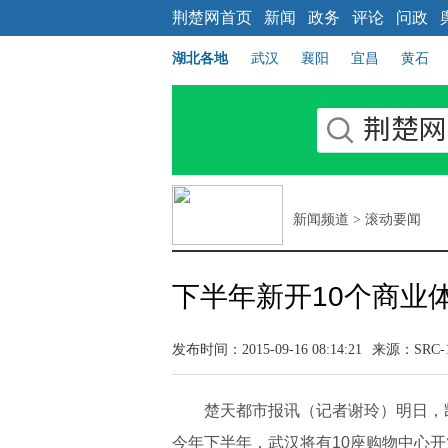
荆楚网首页
新闻
政务
评论
问政
湖北各地
武汉
襄阳
宜昌
黄石
新闻频道
>
滚动要闻
下半年新开10个商业体
发布时间：2015-09-16 08:14:21
来源：
SRC-
楚天都市报讯（记者谢玲）明日，
今年下半年，武汉将有10座购物中心开