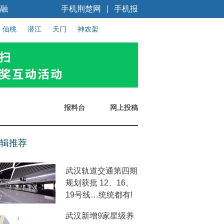
融
手机荆楚网
手机报
丨
仙桃
潜江
天门
神农架
报料台
网上投稿
辑推荐
武汉轨道交通第四期
规划获批 12、16、
19号线…统统都有!
武汉新增9家星级养