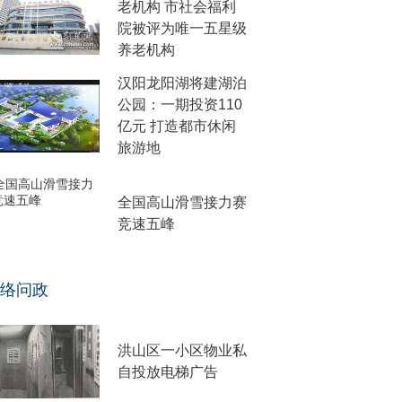
老机构 市社会福利
院被评为唯一五星级
养老机构
汉阳龙阳湖将建湖泊
公园：一期投资110
亿元 打造都市休闲
旅游地
全国高山滑雪接力赛
竞速五峰
络问政
洪山区一小区物业私
自投放电梯广告