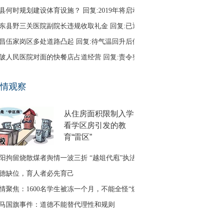
县何时规划建设体育设施？ 回复:2019年将启动
东县野三关医院副院长违规收取礼金 回复:已退回
昌伍家岗区多处道路凸起 回复:待气温回升后修补
陂人民医院对面的快餐店占道经营 回复:责令整改
口区古田二路无路灯 回复:正在办理相关建设手续
情观察
友建议调整鱼梁洲循环线路 回复:没有客流支撑
从住房面积限制入学
看学区房引发的教
育“雷区”
阳拘留烧散煤者舆情一波三折 “越俎代庖”执法引质疑
德缺位，育人者必先育己
情聚焦：1600名学生被冻一个月，不能全怪“煤改气”
马国旗事件：道德不能替代理性和规则