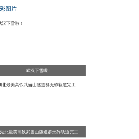
基层干部”新闻频出 舆论呼吁给予更多理解
彩图片
武汉下雪啦！
湖北最美高铁武当山隧道群无砟轨道完工