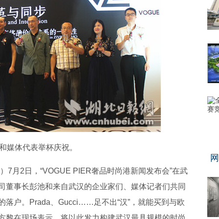
和媒体代表举杯庆祝。
网
7月2日，“VOGUE PIER奢品时尚港新闻发布会”在武
司董事长彭池和来自武汉的企业家们、媒体记者们共同
户。Prada、Gucci……足不出“汉”，就能买到与欧
方黎在现场表示，将以此发力构建武汉最具规模的时尚