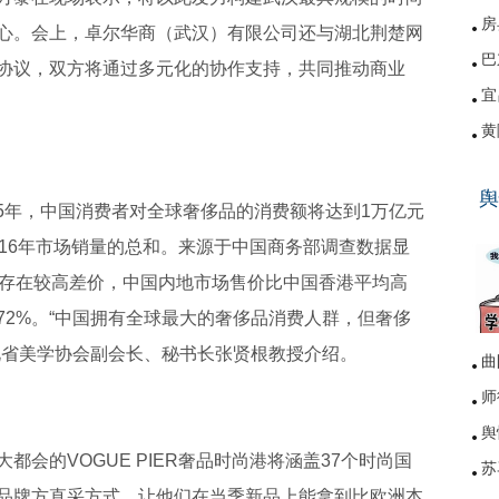
房
心。会上，卓尔华商（武汉）有限公司还与湖北荆楚网
巴
协议，双方将通过多元化的协作支持，共同推动商业
宜
黄
硚
舆
网
025年，中国消费者对全球奢侈品的消费额将达到1万亿元
16年市场销量的总和。来源于中国商务部调查数据显
外存在较高差价，中国内地市场售价比中国香港平均高
高72%。“中国拥有全球最大的奢侈品消费人群，但奢侈
北省美学协会副会长、秘书长张贤根教授介绍。
曲
师
舆
会的VOGUE PIER奢品时尚港将涵盖37个时尚国
苏
品牌方直采方式，让他们在当季新品上能拿到比欧洲本