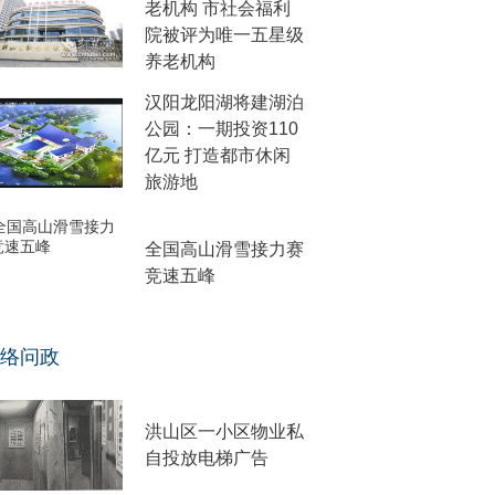
老机构 市社会福利
院被评为唯一五星级
养老机构
汉阳龙阳湖将建湖泊
公园：一期投资110
亿元 打造都市休闲
旅游地
全国高山滑雪接力赛
竞速五峰
络问政
洪山区一小区物业私
自投放电梯广告