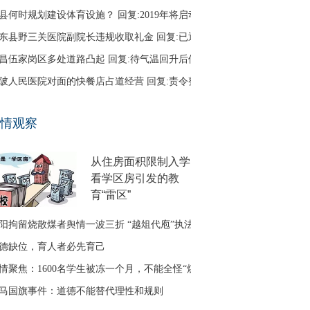
县何时规划建设体育设施？ 回复:2019年将启动
东县野三关医院副院长违规收取礼金 回复:已退回
昌伍家岗区多处道路凸起 回复:待气温回升后修补
陂人民医院对面的快餐店占道经营 回复:责令整改
口区古田二路无路灯 回复:正在办理相关建设手续
情观察
友建议调整鱼梁洲循环线路 回复:没有客流支撑
从住房面积限制入学
看学区房引发的教
育“雷区”
阳拘留烧散煤者舆情一波三折 “越俎代庖”执法引质疑
德缺位，育人者必先育己
情聚焦：1600名学生被冻一个月，不能全怪“煤改气”
马国旗事件：道德不能替代理性和规则