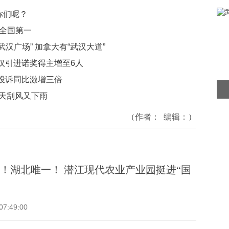
你们呢？
名全国第一
汉广场” 加拿大有“武汉大道”
汉引进诺奖得主增至6人
投诉同比激增三倍
三天刮风又下雨
（作者：
编辑：
）
！湖北唯一！ 潜江现代农业产业园挺进“国
07:49:00