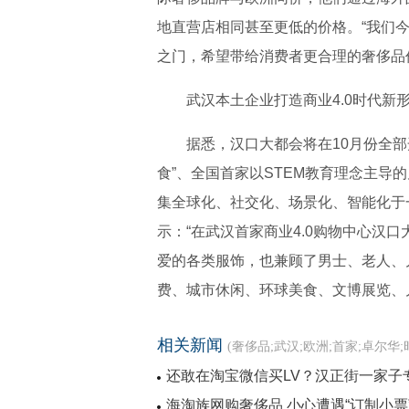
地直营店相同甚至更低的价格。“我们
之门，希望带给消费者更合理的奢侈品
武汉本土企业打造商业4.0时代新
据悉，汉口大都会将在10月份全部
食”、全国首家以STEM教育理念主导的儿
集全球化、社交化、场景化、智能化于
示：“在武汉首家商业4.0购物中心汉
爱的各类服饰，也兼顾了男士、老人、
费、城市休闲、环球美食、文博展览、儿
相关新闻
(奢侈品;武汉;欧洲;首家;卓尔华;
还敢在淘宝微信买LV？汉正街一家子
海淘族网购奢侈品 小心遭遇“订制小票