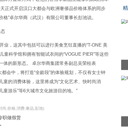
“
精
今天正式开启汉口大都会与欧洲奢侈品价格体系的同步
价格”卓尔华商（武汉）有限公司董事长彭池说。
形态
开业，这其中包括可以进行美食烹饪直播的“T-ONE 美
童科学馆和拥有智能试衣间的“VOGUE PIER”等这些
一体的新形态。 卓尔华商集团常务副总吴荣桂表
口大都会中，将打造“全龄段”的体验规划，不仅有女士钟
儿童的消费体验，这里将成为“文化艺术、快时尚消
童游乐”等6大城市文化旅游目的地。”
时尚;价格;消费;奢品;彭池)
专职做假货
”