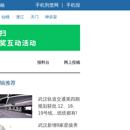
融
手机荆楚网
手机报
丨
仙桃
潜江
天门
神农架
报料台
网上投稿
辑推荐
武汉轨道交通第四期
规划获批 12、16、
19号线…统统都有!
武汉新增9家星级养