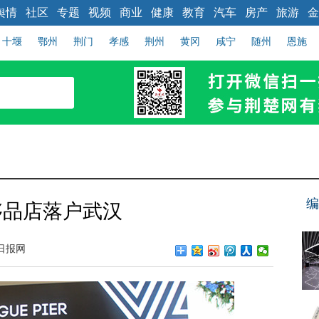
舆情
社区
专题
视频
商业
健康
教育
汽车
房产
旅游
金
十堰
鄂州
荆门
孝感
荆州
黄冈
咸宁
随州
恩施
编
侈品店落户武汉
日报网