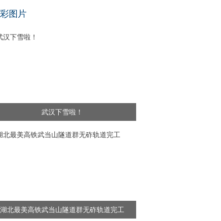
基层干部”新闻频出 舆论呼吁给予更多理解
彩图片
武汉下雪啦！
湖北最美高铁武当山隧道群无砟轨道完工