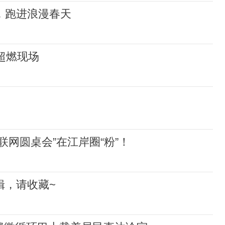
发，跑进浪漫春天
超燃现场
互联网圆桌会”在江岸圈“粉”！
特辑，请收藏~