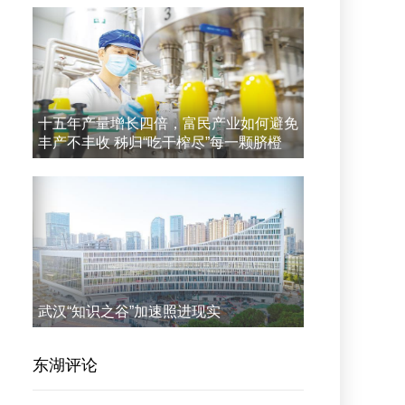
十五年产量增长四倍，富民产业如何避免
丰产不丰收 秭归“吃干榨尽”每一颗脐橙
武汉“知识之谷”加速照进现实
东湖评论