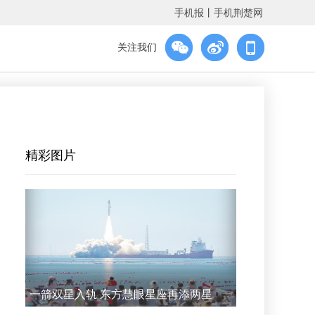
手机报
丨
手机荆楚网
关注我们
精彩图片
一箭双星入轨 东方慧眼星座再添两星