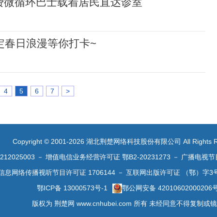
费微循环巴士载着居民直达诊室
限定春日浪漫等你打卡~
4
5
6
7
>
Copyright © 2001-2026 湖北荆楚网络科技股份有限公司 All Rights R
2025003
－
增值电信业务经营许可证 鄂B2-20231273
－
广播电视节
信息网络传播视听节目许可证 1706144
－
互联网出版许可证 （鄂）字3
鄂ICP备 13000573号-1
鄂公网安备 42010602000206
版权为 荆楚网 www.cnhubei.com 所有 未经同意不得复制或