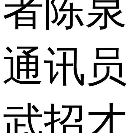
者陈泉
通讯员
武招才