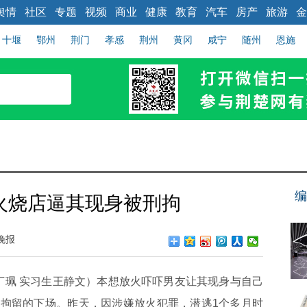
舆情
社区
专题
视频
商业
健康
教育
汽车
房产
旅游
金
十堰
鄂州
荆门
孝感
荆州
黄冈
咸宁
随州
恩施
编
火烧店逼其现身被刑拘
晚报
珮 实习生王静文）本想放火吓吓男友让其现身与自己
拘留的下场。昨天，因涉嫌放火犯罪，潜逃1个多月时