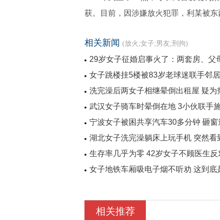
获。目前，因涉嫌放火犯罪，利某被东
相关新闻
(放火;女子;男友;刑拘)
29岁女子征婚启事火了：两套房、父
女子跳楼挂5楼被83岁老球迷联手邻
洗完澡后两女子相继晕倒出租屋 疑为
武汉女子骑车时晕倒在地 3小伙联手
宁波女子被困共享汽车30多分钟 砸
湖北女子洗完澡躺床上玩手机 突然看
生存率几乎为零 42岁女子不顾医生
女子地铁车厢吸电子烟不听劝 这到底
相关推荐