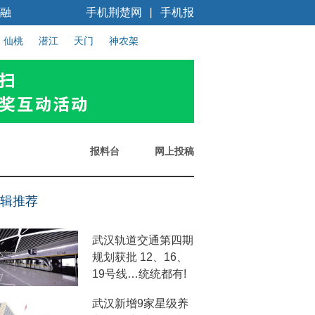
融
手机荆楚网
手机报
丨
仙桃
潜江
天门
神农架
报料台
网上投稿
辑推荐
武汉轨道交通第四期
规划获批 12、16、
19号线…统统都有!
武汉新增9家星级养