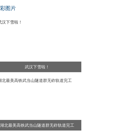
基层干部”新闻频出 舆论呼吁给予更多理解
彩图片
武汉下雪啦！
湖北最美高铁武当山隧道群无砟轨道完工