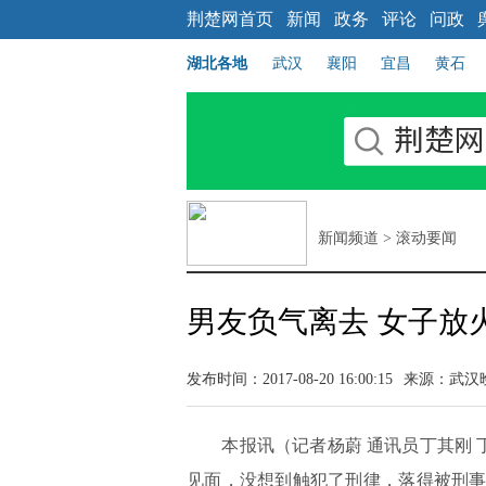
荆楚网首页
新闻
政务
评论
问政
湖北各地
武汉
襄阳
宜昌
黄石
新闻频道
>
滚动要闻
男友负气离去 女子放
发布时间：2017-08-20 16:00:15
来源：
武汉
本报讯（记者杨蔚 通讯员丁其刚 丁
见面，没想到触犯了刑律，落得被刑事