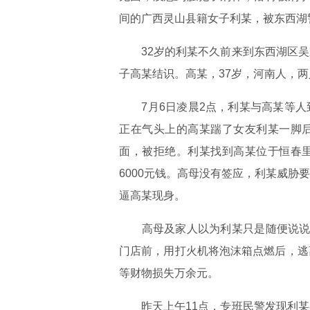
间的广西灵山县籍女子利某，被东西湖
32岁的利某不久前来到东西湖区吴家
子高某结识。高某，37岁，河南人，
7月6日凌晨2点，利某与高某等人
正在气头上的高某踹了女友利某一脚
面，被拒绝。利某找到高某位于恒春
6000元钱。高母没有签应，利某威
逼高某现身。
高母及家人以为利某只是随便说说。
门店前，用打火机将泡沫箱点燃后，逃
等财物损失万余元。
昨天上午11点，专班民警发现利某在