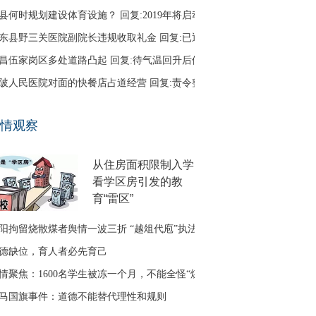
县何时规划建设体育设施？ 回复:2019年将启动
东县野三关医院副院长违规收取礼金 回复:已退回
昌伍家岗区多处道路凸起 回复:待气温回升后修补
陂人民医院对面的快餐店占道经营 回复:责令整改
口区古田二路无路灯 回复:正在办理相关建设手续
情观察
友建议调整鱼梁洲循环线路 回复:没有客流支撑
从住房面积限制入学
看学区房引发的教
育“雷区”
阳拘留烧散煤者舆情一波三折 “越俎代庖”执法引质疑
德缺位，育人者必先育己
情聚焦：1600名学生被冻一个月，不能全怪“煤改气”
马国旗事件：道德不能替代理性和规则