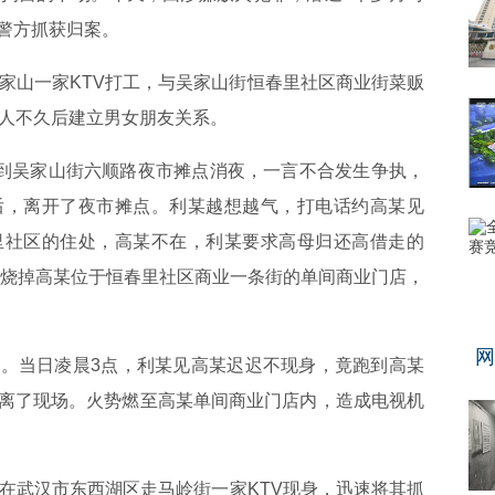
警方抓获归案。
山一家KTV打工，与吴家山街恒春里社区商业街菜贩
两人不久后建立男女朋友关系。
到吴家山街六顺路夜市摊点消夜，一言不合发生争执，
后，离开了夜市摊点。利某越想越气，打电话约高某见
里社区的住处，高某不在，利某要求高母归还高借走的
胁要烧掉高某位于恒春里社区商业一条街的单间商业门店，
网
当日凌晨3点，利某见高某迟迟不现身，竟跑到高某
离了现场。火势燃至高某单间商业门店内，造成电视机
武汉市东西湖区走马岭街一家KTV现身，迅速将其抓