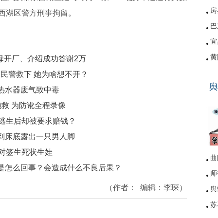
房
西湖区警方刑事拘留。
巴
宜
黄
母开厂、介绍成功答谢2万
硚
居民警救下 她为啥想不开？
舆
网
热水器废气致中毒
施救 为防讹全程录像
窗逃生后却被要求赔钱？
到床底露出一只男人脚
反对签生死状生娃
曲
是怎么回事？会造成什么不良后果？
师
（作者：
编辑：
李琛
）
舆
苏