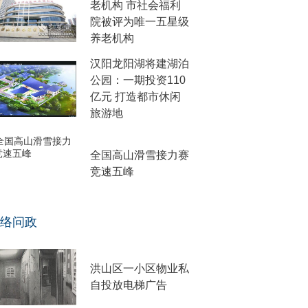
老机构 市社会福利
院被评为唯一五星级
养老机构
汉阳龙阳湖将建湖泊
公园：一期投资110
亿元 打造都市休闲
旅游地
全国高山滑雪接力赛
竞速五峰
络问政
洪山区一小区物业私
自投放电梯广告