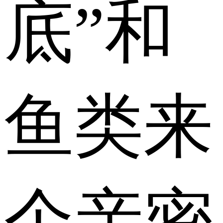
底”和
鱼类来
个亲密