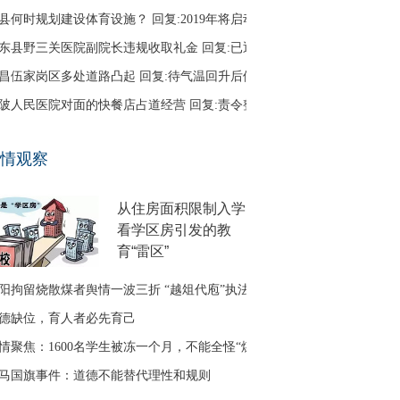
县何时规划建设体育设施？ 回复:2019年将启动
东县野三关医院副院长违规收取礼金 回复:已退回
昌伍家岗区多处道路凸起 回复:待气温回升后修补
陂人民医院对面的快餐店占道经营 回复:责令整改
口区古田二路无路灯 回复:正在办理相关建设手续
情观察
友建议调整鱼梁洲循环线路 回复:没有客流支撑
从住房面积限制入学
看学区房引发的教
育“雷区”
阳拘留烧散煤者舆情一波三折 “越俎代庖”执法引质疑
德缺位，育人者必先育己
情聚焦：1600名学生被冻一个月，不能全怪“煤改气”
马国旗事件：道德不能替代理性和规则