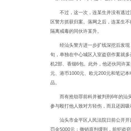
不过，这一次，连某生并没有逃过汕头
区警方抓获归案。落网之后，连某生不
隔离戒毒的同伙许某升。
经汕头警方进一步扩线深挖后发现，
旬，单独在中心城区入室盗窃作案就多达5
机2部、香烟6包。此外，他还伙同许某
元、港币1000元、欧元200元和笔记
品。
而有抢劫罪前科并被判刑6年的汕头
参与殴打他人致对方轻伤，而且还因吸
汕头市金平区人民法院日前公开开庭
罚金5000元；撤销原判缓刑，前犯盗