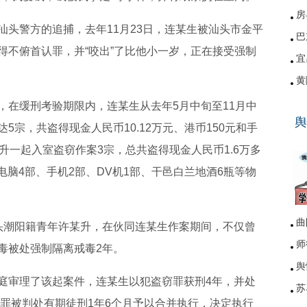
房
警方的追捕，去年11月23日，连某生被汕头市金平
巴
得不俯首认罪，并“咬出”了比他小一岁，正在接受强制
宜
黄
硚
在缓刑考验期限内，连某生从去年5月中旬至11月中
舆
网
宗，共盗得现金人民币10.12万元、港币150元和手
升一起入室盗窃作案3宗，总共盗得现金人民币1.6万多
本电脑4部、手机2部、DV机1部、干邑白兰地酒6瓶等物
曲
潮阳籍青年许某升，在伙同连某生作案期间，不仅曾
师
毒被处强制隔离戒毒2年。
舆
审理了该起案件，连某生以犯盗窃罪获刑4年，并处
苏
窃罪被判处有期徒刑1年6个月予以合并执行，决定执行