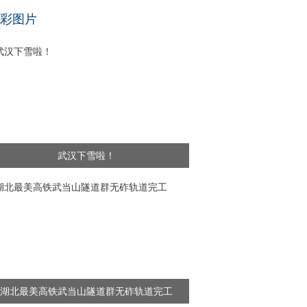
基层干部”新闻频出 舆论呼吁给予更多理解
彩图片
武汉下雪啦！
湖北最美高铁武当山隧道群无砟轨道完工