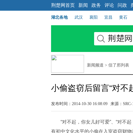
荆楚网首页
新闻
政务
评论
问政
湖北各地
武汉
襄阳
宜昌
黄石
新闻频道
>
信了邪列表
小偷盗窃后留言“对不
发布时间：2014-10-30 16:08:09
来源：
SRC-
“对不起，你女儿好可爱”、“对不起
有初中文化水平的小偷在入室盗窃财物