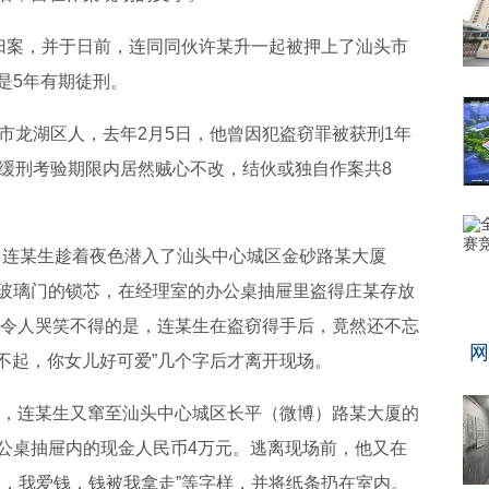
归案，并于日前，连同同伙许某升一起被押上了汕头市
是5年有期徒刑。
龙湖区人，去年2月5日，他曾因犯盗窃罪被获刑1年
在缓刑考验期限内居然贼心不改，结伙或独自作案共8
，连某生趁着夜色潜入了汕头中心城区金砂路某大厦
玻璃门的锁芯，在经理室的办公桌抽屉里盗得庄某存放
元。令人哭笑不得的是，连某生在盗窃得手后，竟然还不忘
网
对不起，你女儿好可爱”几个字后才离开现场。
，连某生又窜至汕头中心城区长平（微博）路某大厦的
公桌抽屉内的现金人民币4万元。逃离现场前，他又在
的，我爱钱，钱被我拿走”等字样，并将纸条扔在室内。