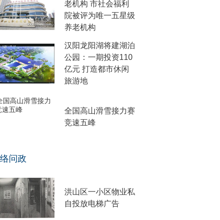
老机构 市社会福利
院被评为唯一五星级
养老机构
汉阳龙阳湖将建湖泊
公园：一期投资110
亿元 打造都市休闲
旅游地
全国高山滑雪接力赛
竞速五峰
络问政
洪山区一小区物业私
自投放电梯广告