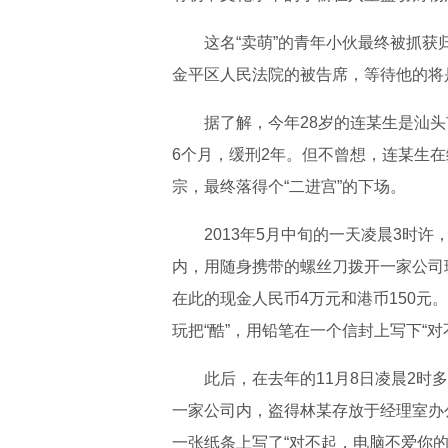
这名“卖萌”的青年小伙最终被抓获
金平区人民法院的被告席，等待他的将
据了解，今年28岁的连某生是汕头市
6个月，缓刑2年。但不曾想，连某生
宗，最终落得个“二进宫”的下场。
2013年5月中旬的一天凌晨3时许
内，用随身携带的螺丝刀拨开一家公司
在此的现金人民币4万元和港币150
玩把“酷”，用铅笔在一个信封上写下“
此后，在去年的11月8日凌晨2时多
一家公司内，盗得林某存放于经理室办
一张纸条上写了“对不起，电脑不爱你