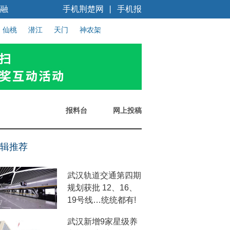
融
手机荆楚网
手机报
丨
仙桃
潜江
天门
神农架
报料台
网上投稿
辑推荐
武汉轨道交通第四期
规划获批 12、16、
19号线…统统都有!
武汉新增9家星级养