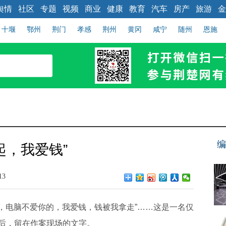
舆情
社区
专题
视频
商业
健康
教育
汽车
房产
旅游
金
十堰
鄂州
荆门
孝感
荆州
黄冈
咸宁
随州
恩施
编
起，我爱钱”
13
，电脑不爱你的，我爱钱，钱被我拿走”……这是一名仅
后，留在作案现场的文字。