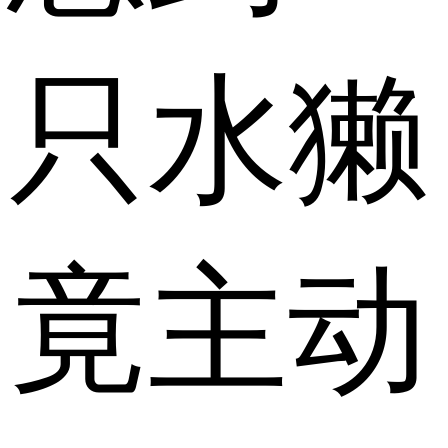
只水獭
竟主动