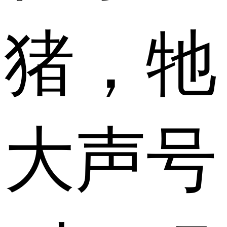
猪，牠
大声号