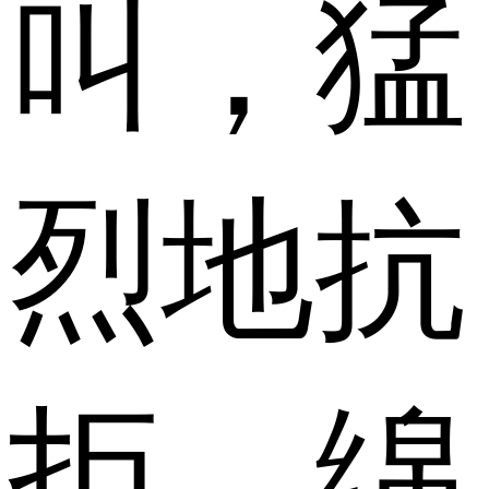
叫，猛
烈地抗
拒。绵