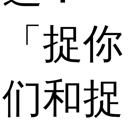
「捉你
们和捉