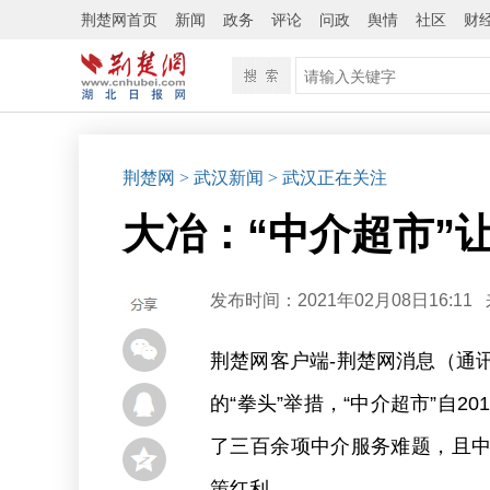
荆楚网首页
新闻
政务
评论
问政
舆情
社区
财
荆楚网
> 武汉新闻
> 武汉正在关注
大冶：“中介超市”
发布时间：2021年02月08日16:11
荆楚网客户端-荆楚网消息（通
的“拳头”举措，“中介超市”自2
了三百余项中介服务难题，且
策红利。