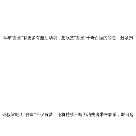
码与“吾皇”有更多有趣互动哦，想欣赏“吾皇”千奇百怪的萌态，赶紧扫
码接旨吧！“吾皇”不仅有爱，还将持续不断为消费者带来欢乐，即日起