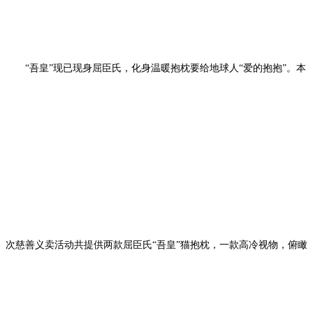
“吾皇”现已
现
身屈臣氏，化身温暖抱枕要给地球人“爱的抱抱”。本
次慈善义卖活动共提供两款屈臣氏“吾皇”猫抱枕，一款高冷视物，俯瞰