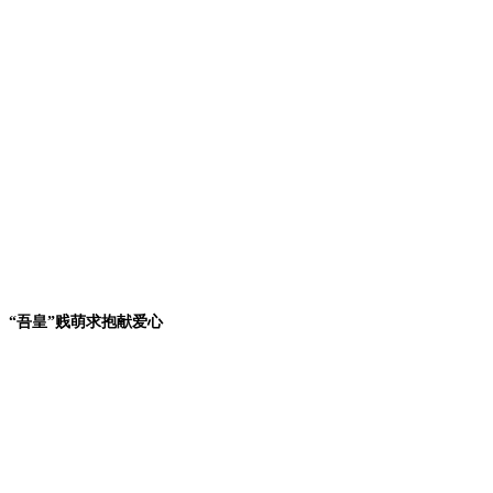
“吾皇”贱萌求抱献爱心