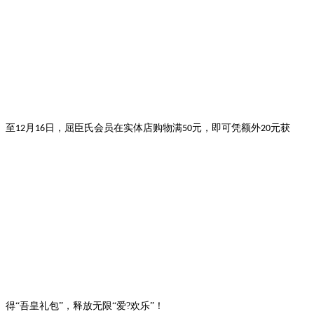
月
日
，屈臣氏会员在实体店购物满
元，即可凭额外
元获
至
12
16
50
20
得“吾皇礼包”，释放无限“爱?欢乐”！