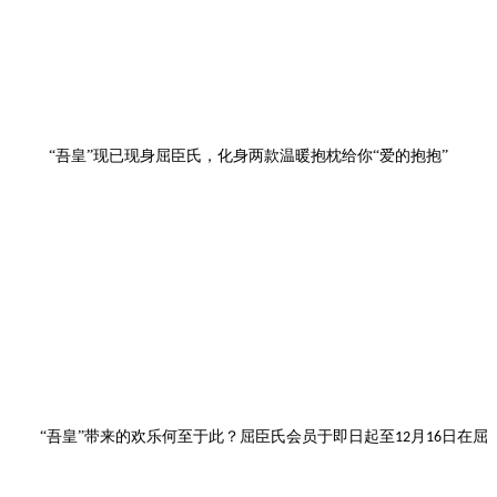
“吾皇”现已
现
身屈臣氏，化身两款温暖抱枕给你“爱的抱抱”
“吾皇”带来的欢乐何至于此？屈臣氏会员于
即日起
月
日
在屈
至
12
16