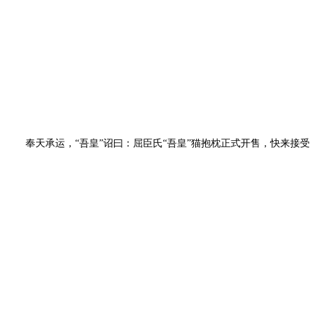
奉天承运，“吾皇”诏曰
：
屈臣氏“吾皇”猫抱枕正式开售，快来接受