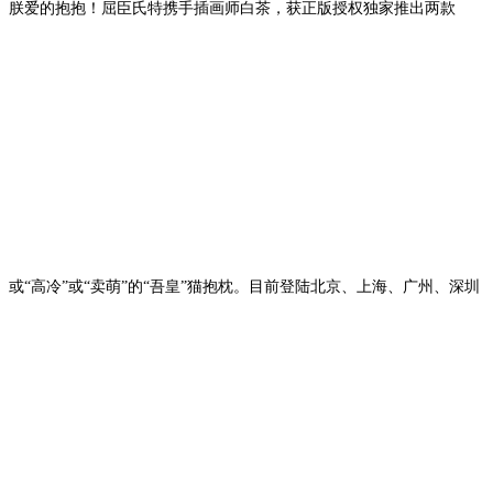
朕爱的抱抱！
屈臣氏特携手插画师白茶，获正版授权独家推出两款
或“高冷”或“卖萌”的“吾皇”猫抱枕
。目前
登陆
北京、上海、广州、深圳