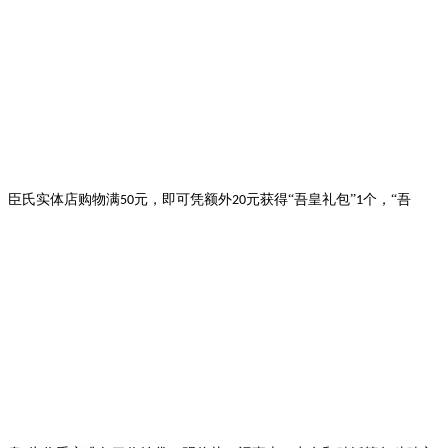
臣氏实体店购物满
元，即可凭额外
元获得“吾皇礼包”
个，“吾
50
20
1