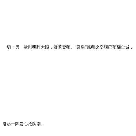
一切；另一款则明眸大眼，娇羞卖萌。“吾皇”贱萌之姿现已萌翻全城，
引起一阵爱心抢购潮。