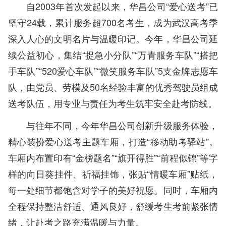
自2003年首次发起以来，华昌公司“爱心送考”已
坚守24载，累计服务超700名考生，成为武汉高考季
深入人心的文明名片与温暖印记。今年，华昌公司延
续公益初心，集结“捉急小分队”“万青服务车队”“搭把
手车队”“520爱心车队”“微笑服务车队”5支金牌志愿车
队，由党员、劳模及50名经验丰富的优秀驾驶员组成
送考队伍，用专业与责任为考生筑牢安全赴考防线。
与往年不同，今年华昌公司创新升级服务体验，
精心装扮爱心送考主题车厢，打造“移动助考驿站”。
车厢内布置印有“金榜题名”“旗开得胜”“前程似锦”等字
样的向日葵挂件、祈福挂饰，张贴“情暖车厢”贴纸，
每一处细节都饱含对学子的美好祝愿。同时，车厢内
全程保持整洁舒适、通风良好，舒缓考生考前紧张情
绪，让赴考之路充满温暖与力量。