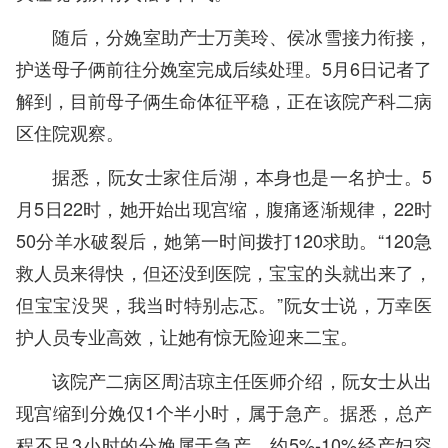
随后，分娩室助产士万美玲、侯冰雪接力衔接，
护送母子俩前往分娩室完成后续处理。5月6日记者了
解到，目前母子俩生命体征平稳，正在该院产科二病
区住院观察。
据悉，阮女士家住后湖，本身也是一名护士。5
月5日22时，她开始出现宫缩，腹痛逐渐规律，22时
50分羊水破裂后，她第一时间拨打120求助。“120急
救人员来得快，但还没到医院，宝宝的头就出来了，
但宝宝没哭，我当时特别忐忑。”阮女士说，万幸医
护人员专业高效，让她有惊无险迎来二宝。
该院产二病区周洁琼主任医师介绍，阮女士从出
现宫缩到分娩仅1个半小时，属于急产。据悉，总产
程不足3小时的分娩属于急产，约5%-10%经产妇容