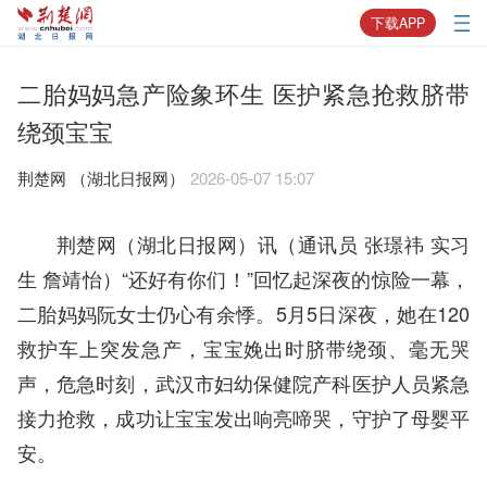
下载APP
二胎妈妈急产险象环生 医护紧急抢救脐带
绕颈宝宝
荆楚网 ​（湖北日报网）
2026-05-07 15:07
荆楚网（湖北日报网）讯（通讯员
张璟祎 实习
生 詹靖怡）“还好有你们！”回忆起深夜的惊险一幕，
二胎妈妈阮女士仍心有余悸。5月5日深夜，她在120
救护车上突发急产，宝宝娩出时脐带绕颈、毫无哭
声，危急时刻，武汉市妇幼保健院产科医护人员紧急
接力抢救，成功让宝宝发出响亮啼哭，守护了母婴平
安。