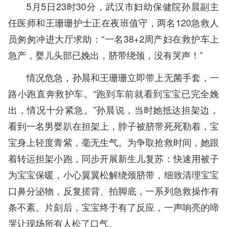
5月5日23时30分，
武汉市妇幼保健院
孙晨副主
任医师和王珊珊护士正在夜班值守，两名120急救人
员匆匆冲进大厅求助：“一名38+2周产妇在救护车上
急产，婴儿头部已娩出，脐带绕颈，没有哭声！”
情况危急，孙晨和王珊珊立即带上无菌手套，一
路小跑直奔救护车。“跑到车前就看到宝宝已完全娩
出，情况十分紧急。”孙晨说，当时她抵达担架边，
看到一名男婴趴在担架上，脖子被脐带死死勒着，宝
宝身上轻度青紫，毫无生气。为争取抢救时间，她跟
着转运担架小跑，同步开展新生儿复苏：快速用被子
为宝宝保暖，小心翼翼松解绕颈脐带，细致清理宝宝
口鼻分泌物，反复搓背、拍脚底，一系列急救操作有
条不紊。片刻后，宝宝终于有了反应，一声响亮的啼
哭让现场所有人松了口气。